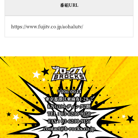
番組URL
https://www.fujitv.co.jp/aohalutv/
〒106-0044
東京都港区東麻布1-28-2
KNGビルディング2階
TEL：03-6230-9150
FAX：03-6230-9151
contact@b-rocks.co.jp