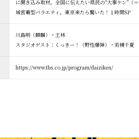
に聞き込み取材。全国に伝えたい県民の“大事ケン”（
域密着型バラエティ。東京来たら驚いた！１時間SP
川島明（麒麟）・王林
スタジオゲスト：くっきー！（野性爆弾）・若槻千夏
https://www.tbs.co.jp/program/daiziken/