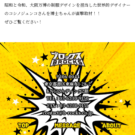
昭和と令和、大阪万博の制服デザインを担当した世界的デザイナー
のコシノジュンコさんを博士ちゃんが直撃取材！！
ぜひご覧ください！
〒106-0044
東京都港区東麻布1-28-2
KNGビルディング2階
TEL：03-6230-9150
FAX：03-6230-9151
contact@b-rocks.co.jp